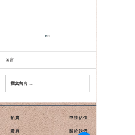
留言
感恩節休假通知
撰寫留言......
張大千《秋趣圖》：一幅
1935年的作品，如何串聯盛
年筆墨與近現代收藏史
拍賣
申請估值
購買
關於我們